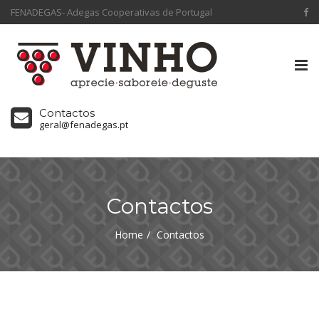
FENADEGAS- Adegas Cooperativas de Portugal
Tog
nav
Contactos
geral@fenadegas.pt
Contactos
Home
Contactos