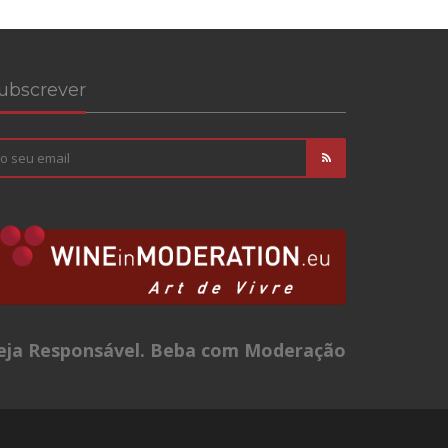
ubscrever
eja Responsável. Beba com Moderação