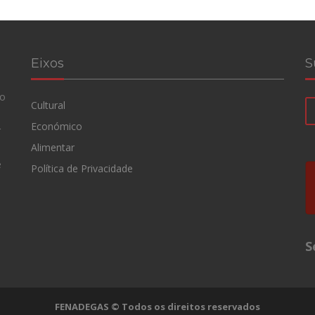
Eixos
S
ão
Cultural
Económico
r
Alimentar
e
Política de Privacidade
S
FENADEGAS © Todos os direitos reservados