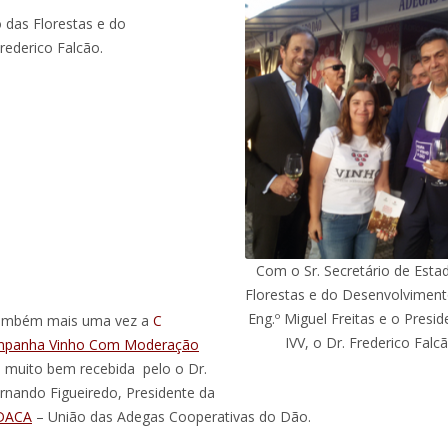
 das Florestas e do
rederico Falcão.
Com o Sr. Secretário de Esta
Florestas e do Desenvolviment
Eng.º Miguel Freitas e o Presi
ambém mais uma vez a
C
IVV, o Dr. Frederico Falc
panha Vinho Com Moderação
i muito bem recebida pelo o Dr.
rnando Figueiredo, Presidente da
DACA
– União das Adegas Cooperativas do Dão.